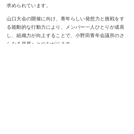
求められています。
山口大会の開催に向け、青年らしい発想力と挑戦をす
る能動的な行動力により、メンバー一人ひとりが成長
し、組織力が向上することで、小野田青年会議所のさ
らなる発展へとつながります。
地域の魅力を最大限に発揮し、志を同じとする仲間の
ために、小野田青年会議所らしい山口大会を実現し、
誰もが輝く持続可能な社会を目指してまいりましょ
う。
また山口大会は他LOMの仲間たちを巻き込み小野田青
年会議所全体で取り組む事が非常に重要となります。
ONE FOR ALL ALL FOR ONEの精神を持って
チーム全体で協力し合い取り組みたいと思います。